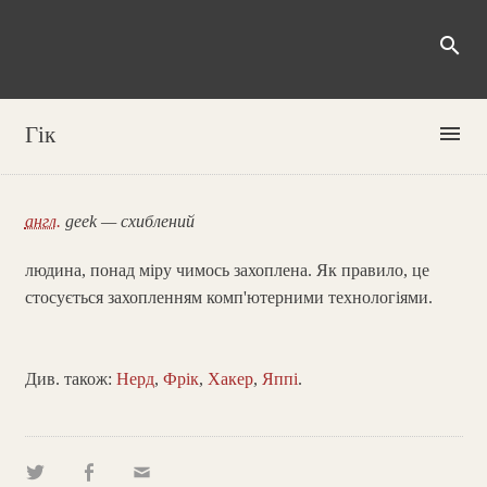
search
menu
Гік
англ.
geek — схиблений
людина, понад міру чимось захоплена. Як правило, це
стосується захопленням комп'ютерними технологіями.
Див. також:
Нерд
,
Фрік
,
Хакер
,
Яппі
.