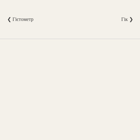
❮ Гієтометр
Гік ❯