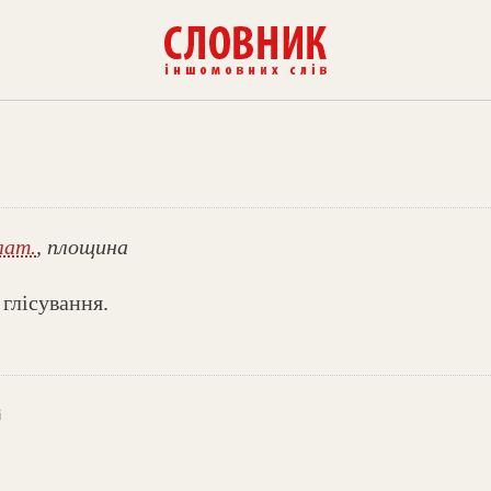
лат.
, площина
 глісування.