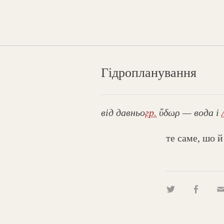
Гідропланування
від давньо
гр.
ὕδωρ — вода і
те саме, шо й