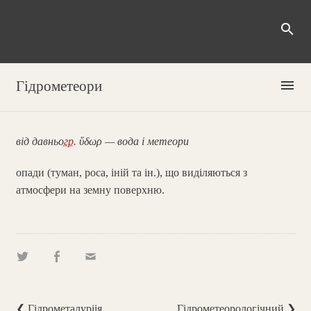
search
menu
Гідрометеори
від давньо
гр.
ὕδωρ — вода і метеори
опади (туман, роса, іній та ін.), що виділяються з
атмосфери на земну поверхню.
❮ Гідрометалуріія
Гідрометеорологічний ❯