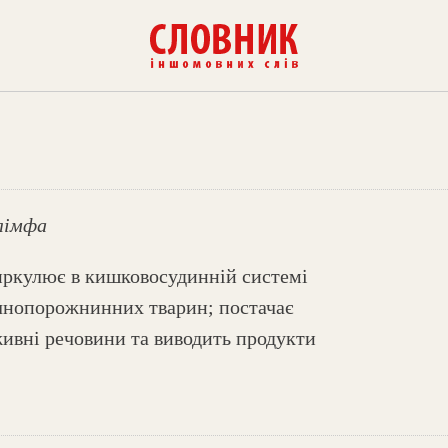
лімфа
иркулює в кишковосудинній системі
чнопорожнинних тварин; постачає
ивні речовини та виводить продукти