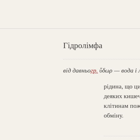
Гідролімфа
від давньо
гр.
ὕδωρ — вода і 
рідина, що ц
деяких кише
клітинам пож
обміну.