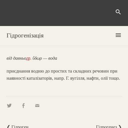
search
menu
Гідрогенізація
від давньо
гр.
ὕδωρ — вода
приєднання водню до простих та складних речовин при
наявності каталізаторів, напр. Г. вугілля, нафти, олії тощо.
❮ Гідроген
Гідрогенез ❯