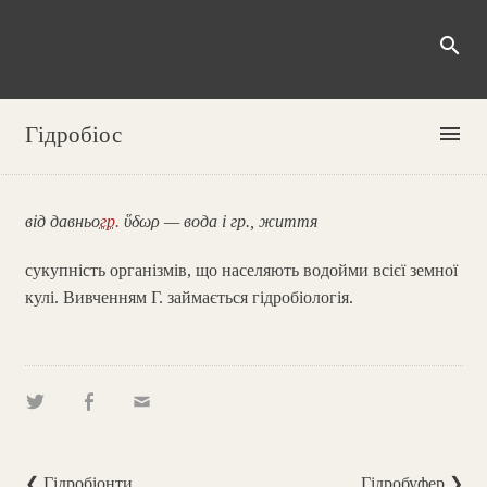
search
menu
Гідробіос
від давньо
гр.
ὕδωρ — вода і гр., життя
сукупність організмів, що населяють водойми всієї земної
кулі. Вивченням Г. займається гідробіологія.
❮ Гідробіонти
Гідробуфер ❯