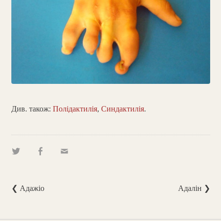
Див. також:
Полідактилія
,
Синдактилія
.
❮ Адажіо
Адалін ❯