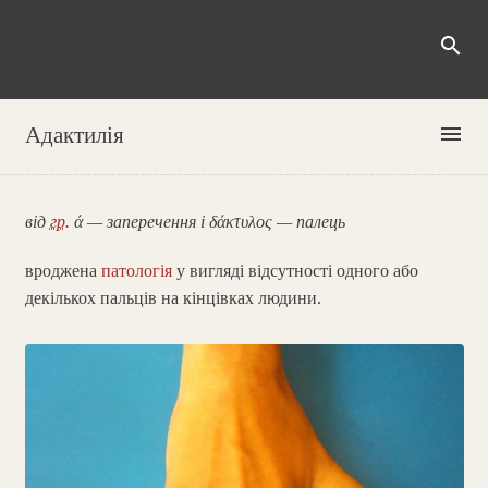
search
menu
Адактилія
від
гр.
ά — заперечення і δάκτυλος — палець
вроджена
патологія
у вигляді відсутності одного або
декількох пальців на кінцівках людини.