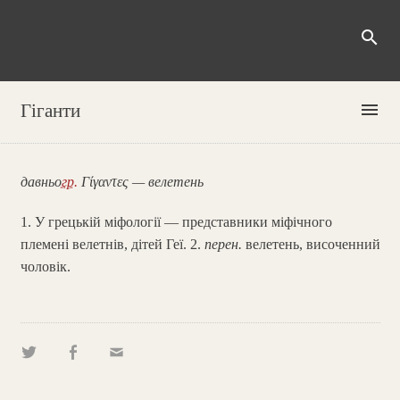
search
menu
Гіганти
давньо
гр.
Γίγαντες — велетень
1. У грецькій міфології — представники міфічного
племені велетнів, дітей Геї. 2.
перен.
велетень, височенний
чоловік.