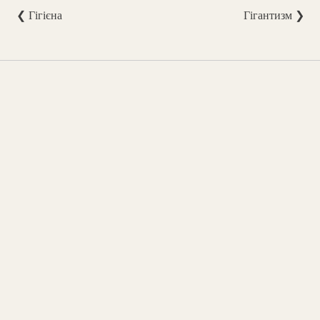
❮ Гігієна
Гігантизм ❯