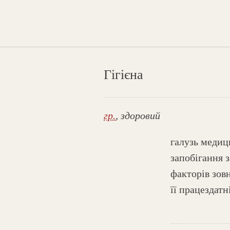
Гігієна
гр.
, здоровий
галузь медиц
запобігання 
факторів зов
її працездатн