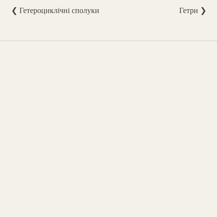
❮ Гетероциклічні сполуки
Гетри ❯