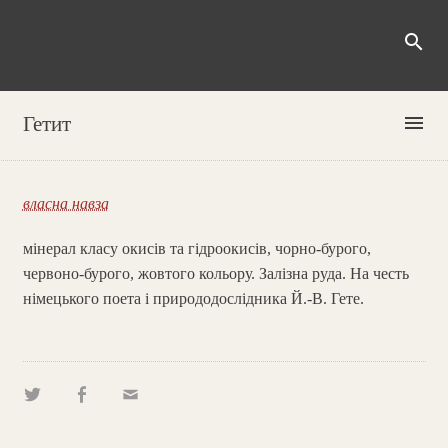
search
menu
Гетит
власна навза
мінерал класу окисів та гідроокисів, чорно-бурого,
червоно-бурого, жовтого кольору. Залізна руда. На честь
німецького поета і природодослідника Й.-В. Гете.