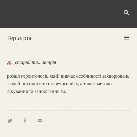
search
menu
Геріатрія
гр.
, старий та....іатрія
розділ геронтології, який вивчає особливості захворювань
людей похилого та старечого віку, а також методи
лікування та запобігання їм.