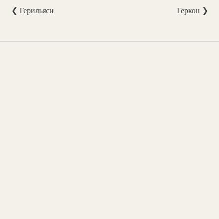
❮ Герильяси
Геркон ❯