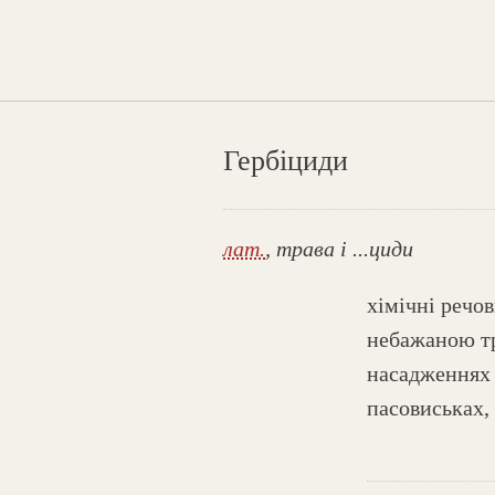
Гербіциди
лат.
, трава і ...циди
хімічні речо
небажаною тр
насадженнях 
пасовиськах,