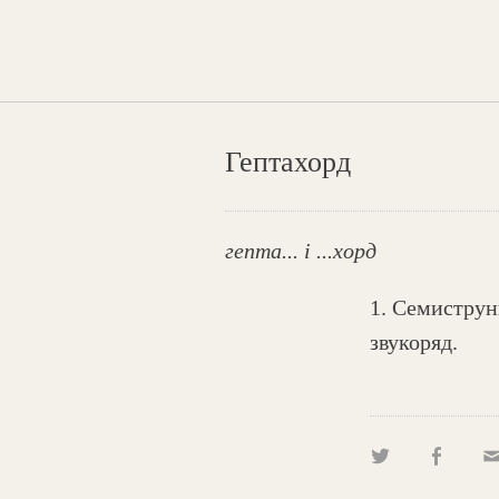
Гептахорд
гепта... і ...хорд
1. Семиструн
звукоряд.