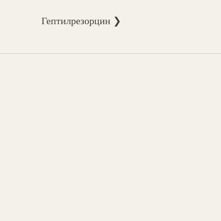
Гептилрезорцин ❯