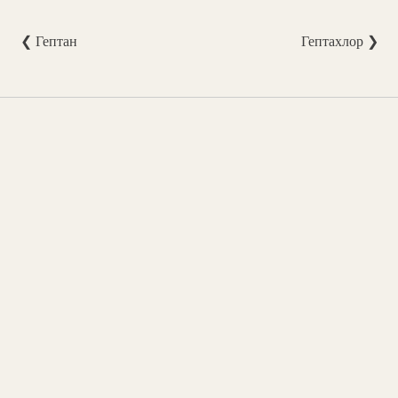
❮ Гептан
Гептахлор ❯