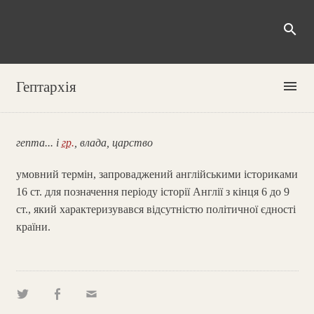
search
menu
Гептархія
гепта... і
гр.
, влада, царство
умовний термін, запроваджений англійськими істориками
16 ст. для позначення періоду історії Англії з кінця 6 до 9
ст., який характеризувався відсутністю політичної єдності
країни.