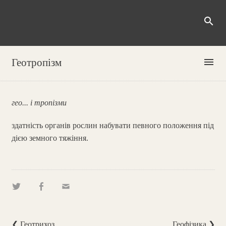
search
menu
Геотропізм
гео... і тропізми
здатність органів рослин набувати певного положення під
дією земного тяжіння.
❮ Геотрихоз
Геофізика ❯