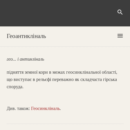
search
menu
Геоантикліналь
гео... і антикліналь
підняття земної кори в межах геосинклінальної області,
що виступає в рельєфі переважно як складчаста гірська
споруда.
Див. також:
Геосинкліналь
.