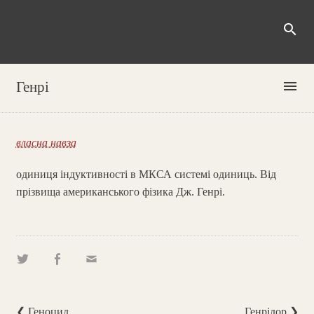
search
menu
Генрі
власна навза
одиниця індуктивності в МКСА системі одиниць. Від
прізвища американського фізика Дж. Генрі.
❮ Геноцид
Генрідор ❯