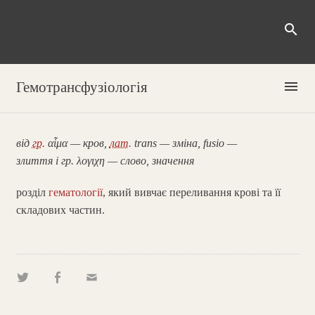
search
menu
Гемотрансфузіологія
від
гр.
αἷμα — кров,
лат.
trans — зміна, fusio —
злиття і гр. λογιχη — слово, значення
розділ
гематології
, який вивчає переливання крові та її
складових частин.