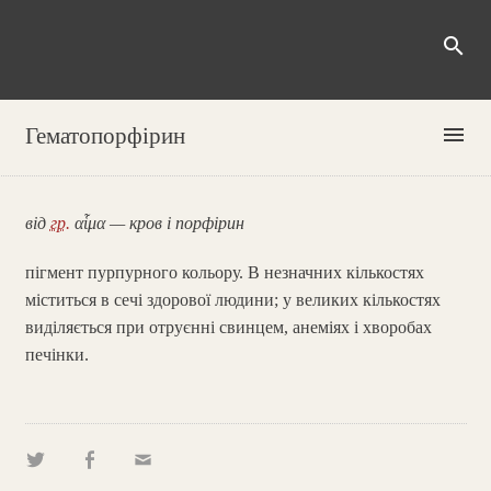
search
menu
Гематопорфірин
від
гр.
αἷμα — кров і порфірин
пігмент пурпурного кольору. В незначних кількостях
міститься в сечі здорової людини; у великих кількостях
виділяється при отруєнні свинцем, анеміях і хворобах
печінки.