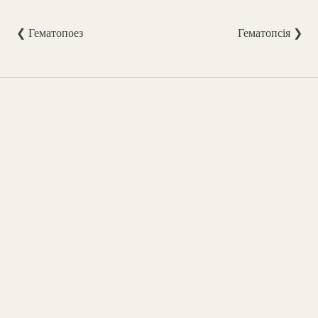
❮ Гематопоез
Гематопсія ❯