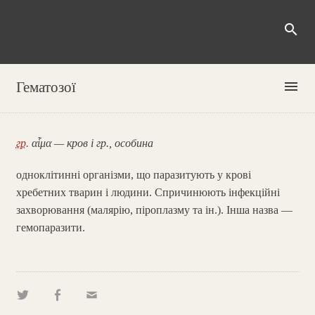
search
menu
Гематозої
гр.
αἷμα — кров і гр., особина
одноклітинні організми, що паразитують у крові
хребетних тварин і людини. Спричинюють інфекційні
захворювання (малярію, піроплазму та ін.). Інша назва —
гемопаразити.