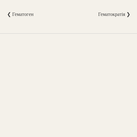
❮ Гематоген
Гематократія ❯