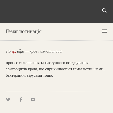
search
menu
Гемаглютинація
від
гр.
αἷμα — кров і аглютинація
процес склеювання та наступного осаджування
еритроцитів крові, що спричинюється гемаглютинінами,
бактеріями, вірусами тощо.