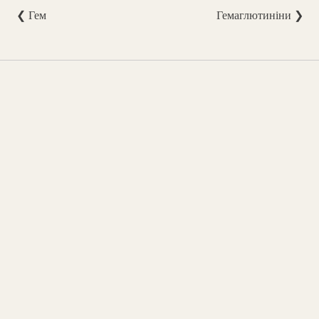
❮ Гем
Гемаглютиніни ❯