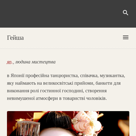
search
menu
Гейша
яп.
, людина мистецтва
в Японії професійна танцюристка, співачка, музикантка,
яку наймають на великосвітські прийоми, банкети для
виконання ролі гостинної господині, створення
невимушеної атмосфери в товаристві чоловіків.