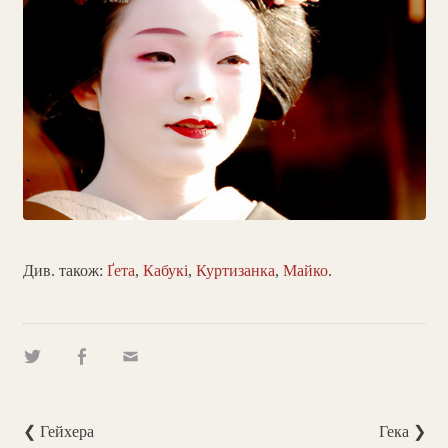
Див. також:
Ґета
,
Кабукі
,
Куртизанка
,
Майко
.
❮ Гейхера
Гека ❯