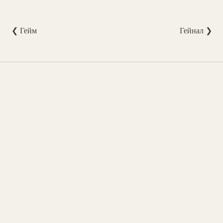
❮ Гейм
Гейнал ❯