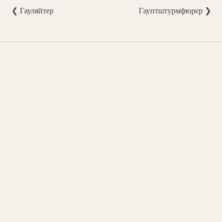
❮ Гауляйтер
Гауптштурмфюрер ❯