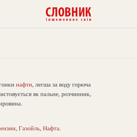
егонки
нафти
, легша за воду горюча
ристовується як пальне, розчинник,
ировина.
Бензин
,
Газойль
,
Нафта
.