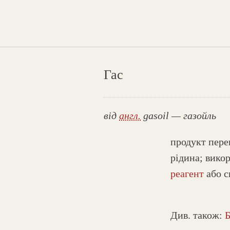
Гас
від
англ.
gasoil — газойль
продукт пер
рідина; вико
реагент
або с
Див. також: