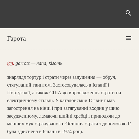
search
menu
Гарота
ісп.
garrote — лапа, кіготь
знаряддя тортур і страти через задушення — обруч,
стягуваний гвинтом. Застосовувалась в Іспанії і
Португалії, а також США до впровадження страти на
електричному стільці. У каталонській Г. гвинт мав
загострення на кінці і при затягуванні входив у шию
засудженному, ламаючи шийні хребці і приводячи до
менших мук страчуваного. Остання страта з допомогою Г.
була здійснена в Іспанії в 1974 році.