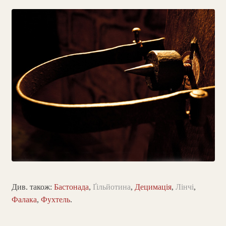
Див. також:
Бастонада
,
Ґільйотина
,
Децимація
,
Лінчі
,
Фалака
,
Фухтель
.