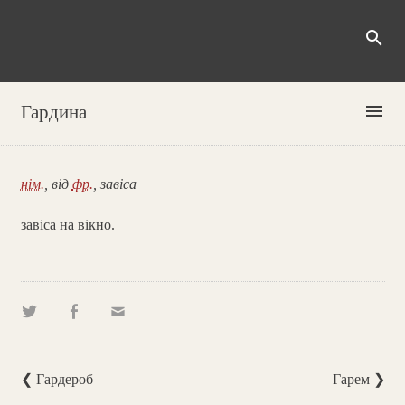
search
menu
Гардина
нім.
, від
фр.
, завіса
завіса на вікно.
❮ Гардероб
Гарем ❯