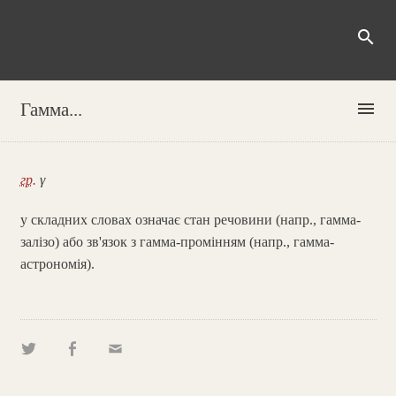
search
menu
Гамма...
гр.
γ
у складних словах означає стан речовини (напр., гамма-
залізо) або зв'язок з гамма-промінням (напр., гамма-
астрономія).