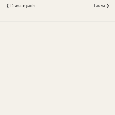
❮ Гамма-терапія
Гамма ❯