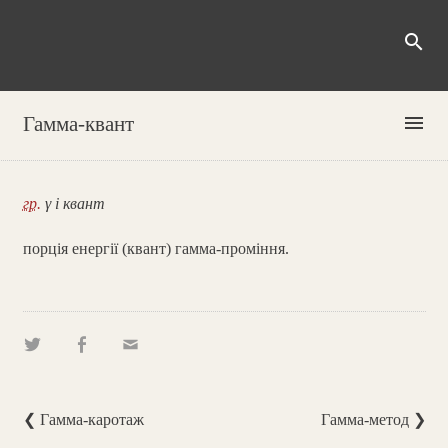
search
menu
Гамма-квант
гр.
γ і квант
порція енергії (квант) гамма-проміння.
❮ Гамма-каротаж
Гамма-метод ❯