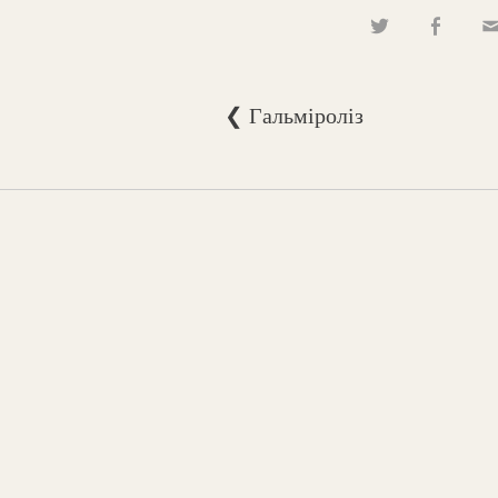
❮ Гальміроліз