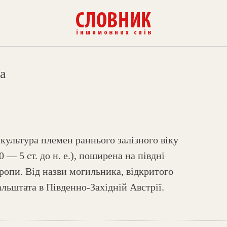
а
 культура племен раннього залізного віку
 — 5 ст. до н. е.), поширена на півдні
ропи. Від назви могильника, відкритого
альштата в Південно-Західній Австрії.