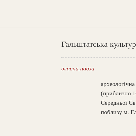
Гальштатська культур
власна навза
археологічна
(приблизно 10
Середньої Єв
поблизу м. Г