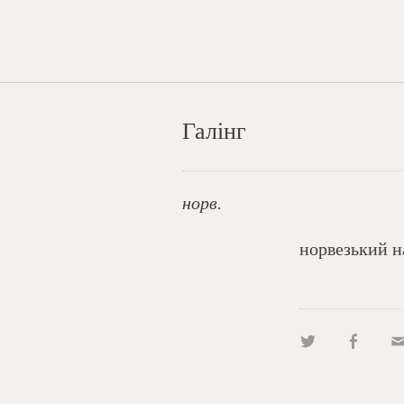
Галінг
норв.
норвезький н