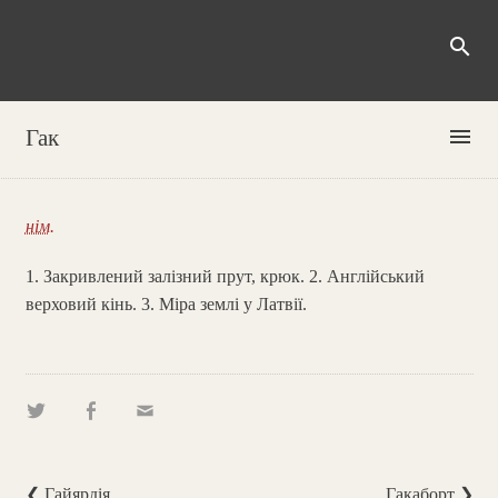
search
menu
Гак
нім.
1. Закривлений залізний прут, крюк. 2. Англійський
верховий кінь. 3. Міра землі у Латвії.
❮ Гайярдія
Гакаборт ❯