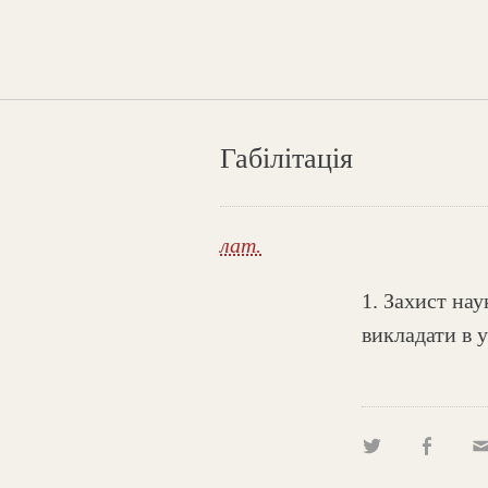
Габілітація
лат.
1. Захист на
викладати в у