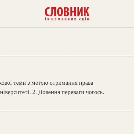
укової теми з метою отримання права
ніверситеті. 2. Довення переваги чогось.