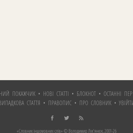
ТНИЙ ПОКАЖЧИК
•
НОВІ СТАТТІ
•
БЛОКНОТ
•
ОСТАННІ ПЕР
ВИПАДКОВА СТАТТЯ
•
ПРАВОПИС
•
ПРО СЛОВНИК
•
УВІЙТ
«Словник іншомовних слів»
© Володимир Лук'янюк
, 2001-26