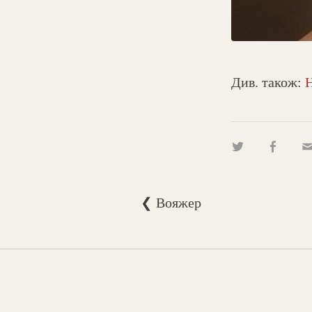
Див. також:
Н
❮ Вояжер