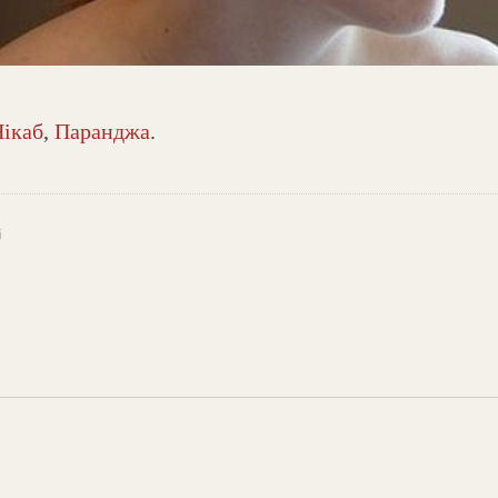
ікаб
,
Паранджа
.