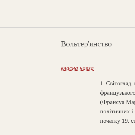
Вольтер'янство
власна навза
1. Світогляд,
французького
(Франсуа Марі
політичних і
початку 19. с