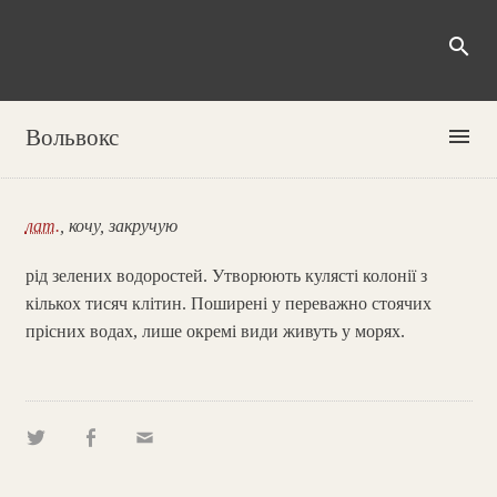
search
menu
Вольвокс
лат.
, кочу, закручую
рід зелених водоростей. Утворюють кулясті колонії з
кількох тисяч клітин. Поширені у переважно стоячих
прісних водах, лише окремі види живуть у морях.