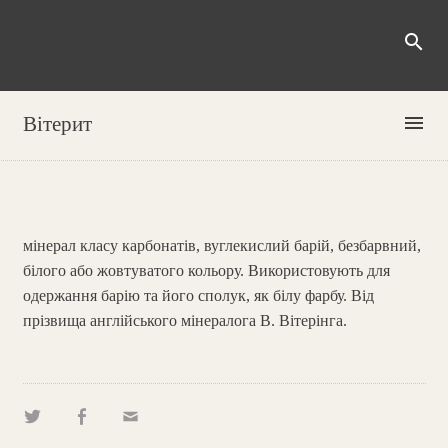
search
menu
Вітерит
мінерал класу карбонатів, вуглекислий барій, безбарвний,
білого або жовтуватого кольору. Використовують для
одержання барію та його сполук, як білу фарбу. Від
прізвища англійського мінералога В. Вітерінга.