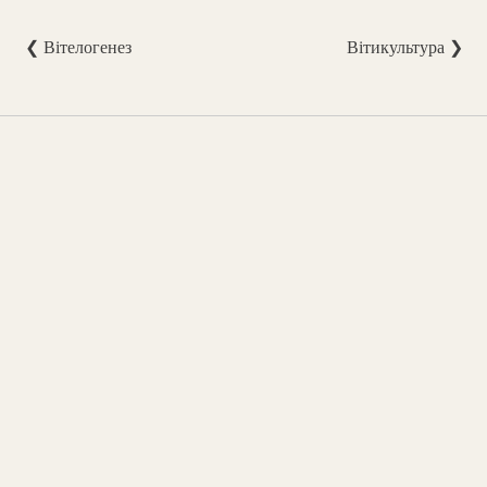
❮ Вітелогенез
Вітикультура ❯