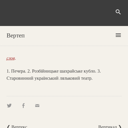
search
menu
Вертеп
слов.
1. Печера. 2. Розбійницьке шахрайське кубло. 3.
Старовинний український ляльковий театр.
❮ Вертекс
Вертикал ❯