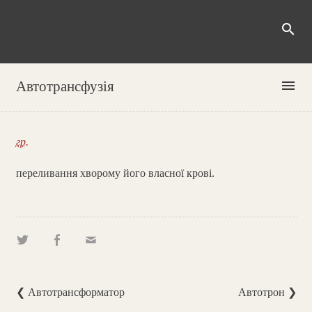
search
menu
Автотрансфузія
гр.
переливання хворому його власної крові.
❮ Автотрансформатор
Автотрон ❯