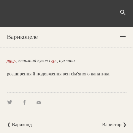
search
menu
Варикоцеле
лат.
, венозний вузол і
гр.
, пухлина
розширення й подовження вен сім'яного канатика.
❮ Вариконд
Варистор ❯