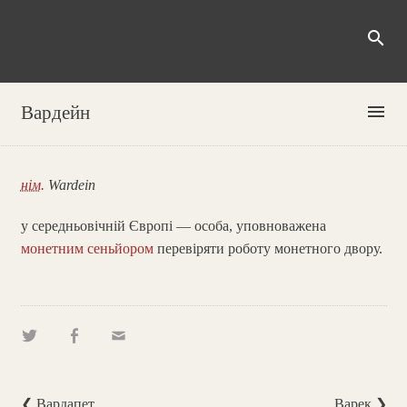
search
menu
Вардейн
нім.
Wardein
у середньовічній Європі — особа, уповноважена
монетним сеньйором
перевіряти роботу монетного двору.
❮ Вардапет
Варек ❯