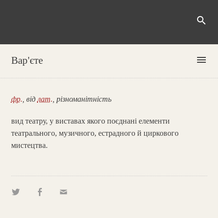
search
menu
Вар'єте
фр.
, від
лат.
, різноманітність
вид театру, у виставах якого поєднані елементи
театрального, музичного, естрадного й циркового
мистецтва.