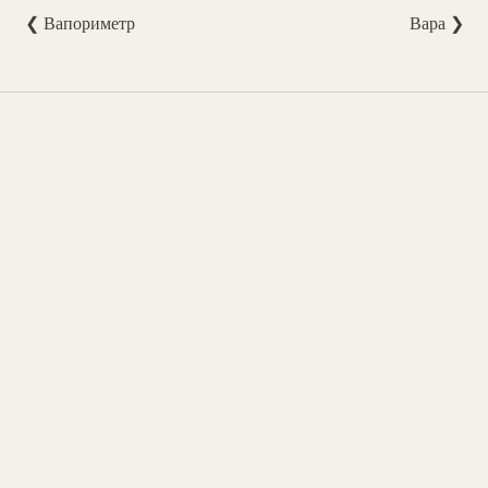
❮ Вапориметр
Вара ❯