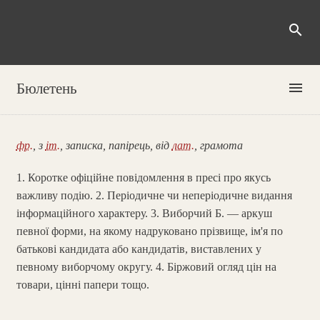
search
menu
Бюлетень
фр.
, з
іт.
, записка, папірець, від
лат.
, грамота
1. Коротке офіційне повідомлення в пресі про якусь
важливу подію. 2. Періодичне чи неперіодичне видання
інформаційного характеру. 3. Виборчий Б. — аркуш
певної форми, на якому надруковано прізвище, ім'я по
батькові кандидата або кандидатів, виставлених у
певному виборчому округу. 4. Біржовий огляд цін на
товари, цінні папери тощо.