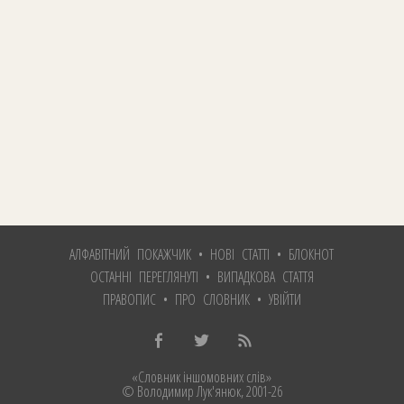
АЛФАВІТНИЙ ПОКАЖЧИК
•
НОВІ СТАТТІ
•
БЛОКНОТ
ОСТАННІ ПЕРЕГЛЯНУТІ
•
ВИПАДКОВА СТАТТЯ
ПРАВОПИС
•
ПРО СЛОВНИК
•
УВІЙТИ
«Словник іншомовних слів»
© Володимир Лук'янюк
, 2001-26