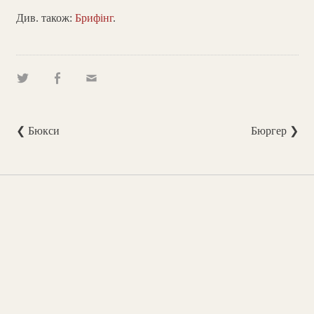
Див. також:
Брифінг
.
❮ Бюкси
Бюргер ❯