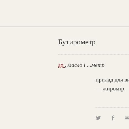
Бутирометр
гр.
, масло і ...метр
прилад для в
— жиромір.