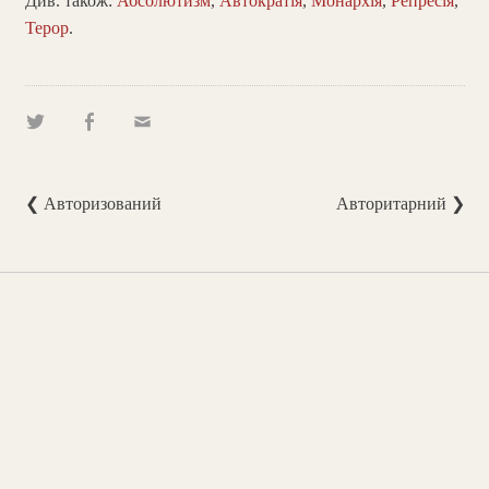
Див. також:
Абсолютизм
,
Автократія
,
Монархія
,
Репресія
,
Терор
.
❮ Авторизований
Авторитарний ❯