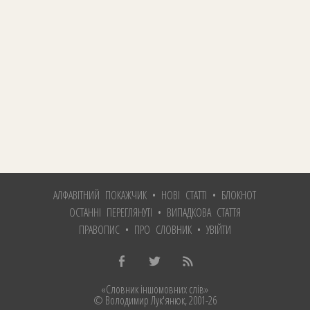
АЛФАВІТНИЙ ПОКАЖЧИК
•
НОВІ СТАТТІ
•
БЛОКНОТ
ОСТАННІ ПЕРЕГЛЯНУТІ
•
ВИПАДКОВА СТАТТЯ
ПРАВОПИС
•
ПРО СЛОВНИК
•
УВІЙТИ
«Словник іншомовних слів»
© Володимир Лук'янюк
, 2001-26