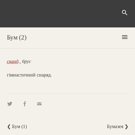
search
menu
Бум (2)
сканд.
, брус
гімнастичний снаряд.
❮ Бум (1)
Бумазея ❯