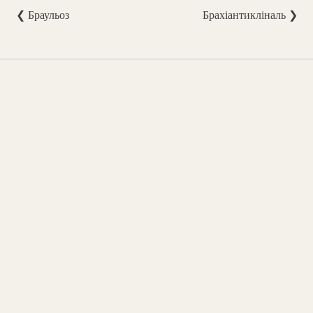
❮ Браульоз
Брахіантикліналь ❯