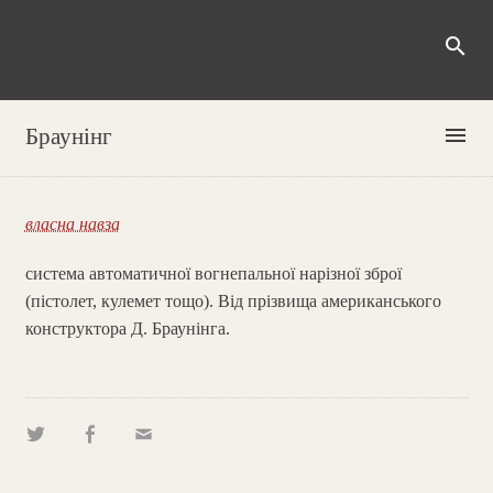
search
menu
Браунінг
власна навза
система автоматичної вогнепальної нарізної зброї
(пістолет, кулемет тощо). Від прізвища американського
конструктора Д. Браунінга.