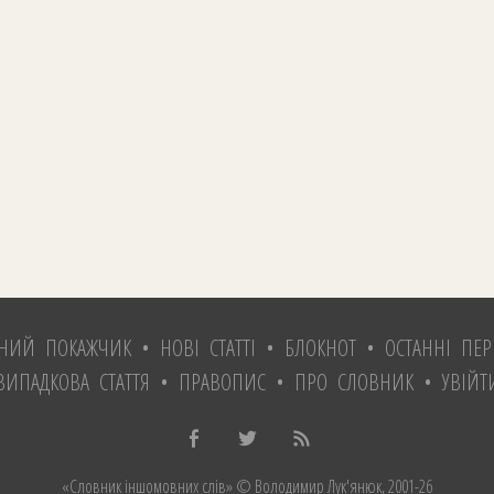
ТНИЙ ПОКАЖЧИК
•
НОВІ СТАТТІ
•
БЛОКНОТ
•
ОСТАННІ ПЕР
ВИПАДКОВА СТАТТЯ
•
ПРАВОПИС
•
ПРО СЛОВНИК
•
УВІЙТ
«Словник іншомовних слів»
© Володимир Лук'янюк
, 2001-26