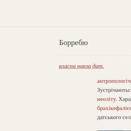
Борребю
власна навза
дат.
антропологі
Зустрічаютьс
неоліту
. Хар
брахікефалі
датського сел