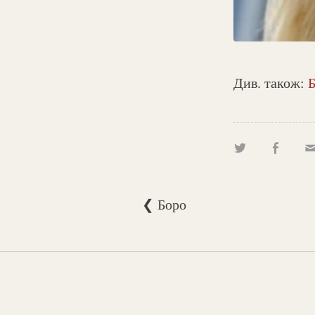
Див. також:
❮ Боро