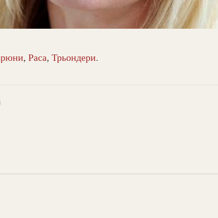
Брюни
,
Раса
,
Трьондери
.