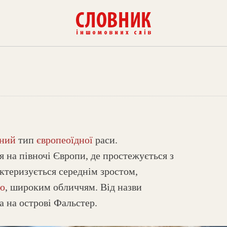
чний
тип
європеоїдної
раси.
я на півночі Європи, де простежується з
актеризується середнім зростом,
єю
, широким обличчям. Від назви
а на острові Фальстер.