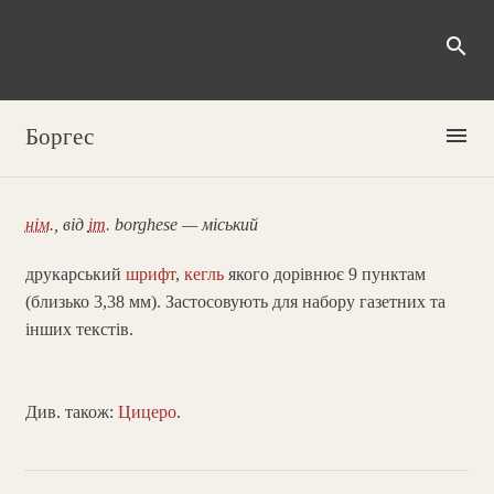
search
menu
Боргес
нім.
, від
іт.
borghese — міський
друкарський
шрифт
,
кегль
якого дорівнює 9 пунктам
(близько 3,38 мм). Застосовують для набору газетних та
інших текстів.
Див. також:
Цицеро
.