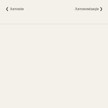
❮ Автонім
Автономізація ❯