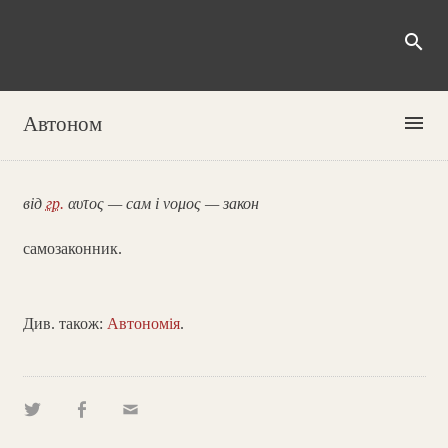
search
menu
Автоном
від
гр.
αυτος — сам і νομος — закон
самозаконник.
Див. також:
Автономія
.